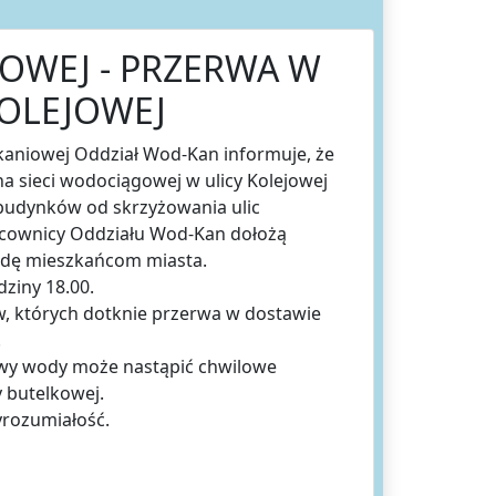
OWEJ - PRZERWA W
KOLEJOWEJ
kaniowej Oddział Wod-Kan informuje, że
 na sieci wodociągowej w ulicy Kolejowej
 budynków od skrzyżowania ulic
acownicy Oddziału Wod-Kan dołożą
wodę mieszkańcom miasta.
ziny 18.00.
, których dotknie przerwa w dostawie
.
awy wody może nastąpić chwilowe
y butelkowej.
yrozumiałość.