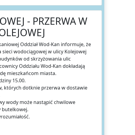
OWEJ - PRZERWA W
KOLEJOWEJ
kaniowej Oddział Wod-Kan informuje, że
na sieci wodociągowej w ulicy Kolejowej
 budynków od skrzyżowania ulic
acownicy Oddziału Wod-Kan dokładają
wodę mieszkańcom miasta.
ziny 15.00.
, których dotknie przerwa w dostawie
.
awy wody może nastąpić chwilowe
y butelkowej.
yrozumiałość.