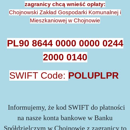
zagranicy chcą wnieść opłaty:
Chojnowski Zakład Gospodarki Komunalnej i
Mieszkaniowej w Chojnowie
PL90 8644 0000 0000 0244
2000 0140
SWIFT Code:
POLUPLPR
Informujemy, że kod SWIFT do płatności
na nasze konta bankowe w Banku
Spółdzielczym w Chojnowie z zagranicy to