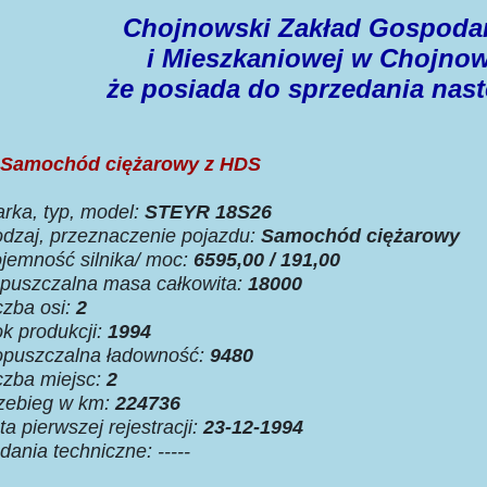
Chojnowski Zakład Gospoda
i Mieszkaniowej w Chojnow
że posiada do sprzedania nast
Samochód ciężarowy z HDS
rka, typ, model:
S
TEYR 18S26
dzaj, przeznaczenie pojazdu:
Samochód ciężarowy
jemność silnika/ moc:
6595,00 / 191,00
puszczalna masa całkowita:
18000
czba osi:
2
k produkcji:
1994
puszczalna ładowność:
9480
czba miejsc:
2
zebieg w km:
224736
ta pierwszej rejestracji:
23-12-1994
dania techniczne: -----