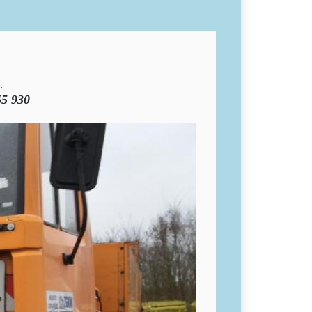
.
65 930