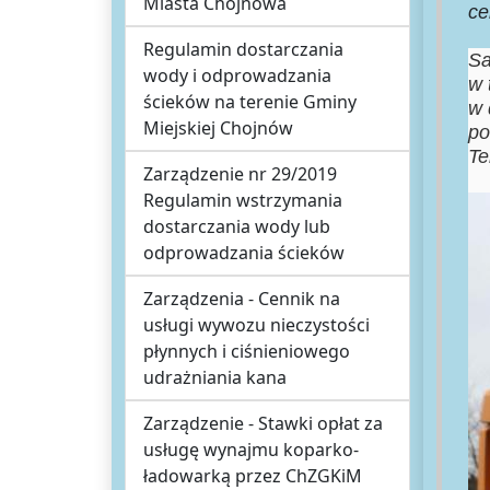
Miasta Chojnowa
ce
Regulamin dostarczania
Sa
wody i odprowadzania
w 
ścieków na terenie Gminy
w 
Miejskiej Chojnów
po
Te
Zarządzenie nr 29/2019
Regulamin wstrzymania
dostarczania wody lub
odprowadzania ścieków
Zarządzenia - Cennik na
usługi wywozu nieczystości
płynnych i ciśnieniowego
udrażniania kana
Zarządzenie - Stawki opłat za
usługę wynajmu koparko-
ładowarką przez ChZGKiM