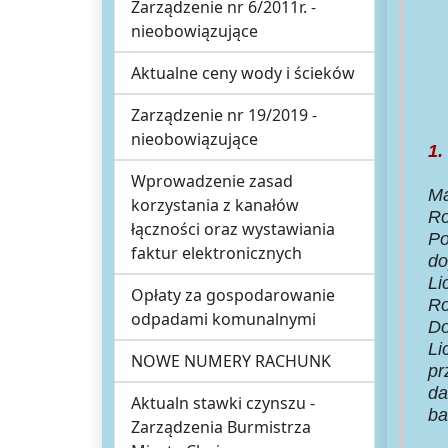
Zarządzenie nr 6/2011r. -
nieobowiązujące
Aktualne ceny wody i ścieków
Zarządzenie nr 19/2019 -
nieobowiązujące
1.
Wprowadzenie zasad
Ma
korzystania z kanałów
Ro
łączności oraz wystawiania
Po
faktur elektronicznych
do
Li
Opłaty za gospodarowanie
Ro
odpadami komunalnymi
Do
Li
NOWE NUMERY RACHUNK
pr
da
Aktualn stawki czynszu -
ba
Zarządzenia Burmistrza