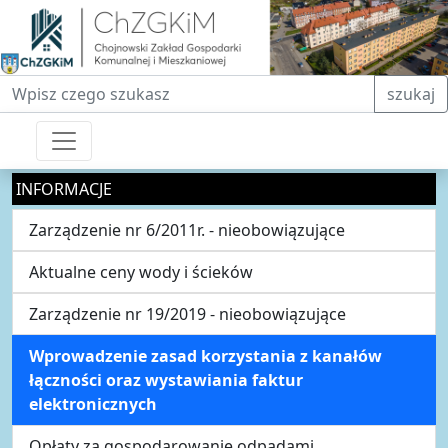
Fraza do wyszukiwania
szukaj
INFORMACJE
Zarządzenie nr 6/2011r. - nieobowiązujące
Aktualne ceny wody i ścieków
Zarządzenie nr 19/2019 - nieobowiązujące
Wprowadzenie zasad korzystania z kanałów
łączności oraz wystawiania faktur
elektronicznych
Opłaty za gospodarowanie odpadami