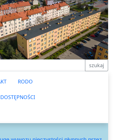
szukaj
AKT
RODO
 DOSTĘPNOŚCI
ługę wywozu nieczystości płynnych przez