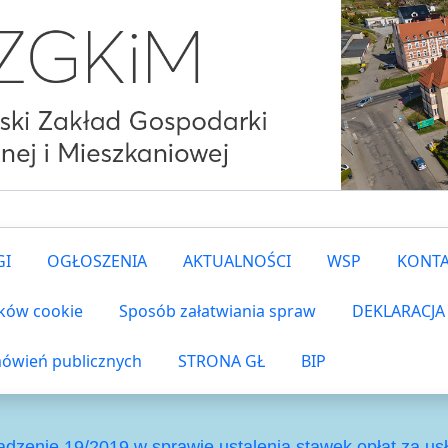
GI
OGŁOSZENIA
AKTUALNOŚCI
WSP
KONT
ików cookie
Sposób załatwiania spraw
DEKLARACJA
ówień publicznych
STRONA GŁ
BIP
ądzenie 19/2019 w sprawie ustalenia stawek opłat za us