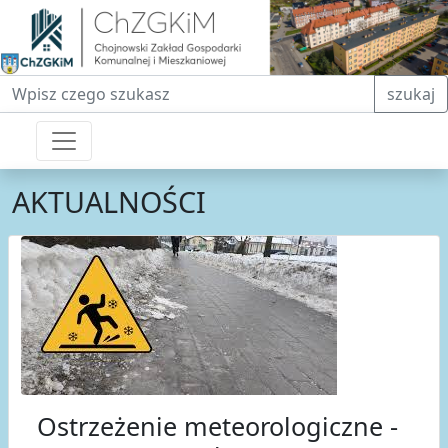
Fraza do wyszukiwania
szukaj
AKTUALNOŚCI
Ostrzeżenie meteorologiczne -