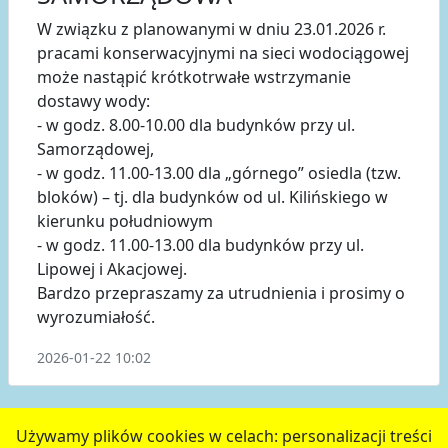
W związku z planowanymi w dniu 23.01.2026 r.
pracami konserwacyjnymi na sieci wodociągowej
może nastąpić krótkotrwałe wstrzymanie
dostawy wody:
- w godz. 8.00-10.00 dla budynków przy ul.
Samorządowej,
- w godz. 11.00-13.00 dla „górnego” osiedla (tzw.
bloków) – tj. dla budynków od ul. Kilińskiego w
kierunku południowym
- w godz. 11.00-13.00 dla budynków przy ul.
Lipowej i Akacjowej.
Bardzo przepraszamy za utrudnienia i prosimy o
wyrozumiałość.
2026-01-22 10:02
poprzednie
2
3
4
5
6
następne
Używamy plików cookies w celach: personalizacji treści