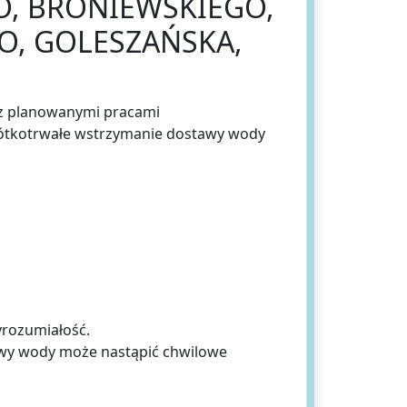
O, BRONIEWSKIEGO,
GO, GOLESZAŃSKA,
u z planowanymi pracami
rótkotrwałe wstrzymanie dostawy wody
yrozumiałość.
awy wody może nastąpić chwilowe