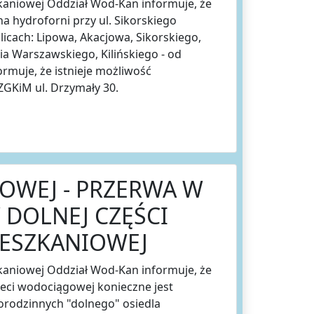
kaniowej Oddział Wod-Kan informuje, że
 na hydroforni przy ul. Sikorskiego
icach: Lipowa, Akacjowa, Sikorskiego,
ia Warszawskiego, Kilińskiego - od
rmuje, że istnieje możliwość
GKiM ul. Drzymały 30.
OWEJ - PRZERWA W
 DOLNEJ CZĘŚCI
IESZKANIOWEJ
kaniowej Oddział Wod-Kan informuje, że
 sieci wodociągowej konieczne jest
orodzinnych "dolnego" osiedla