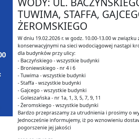
WODY: UL. BACZYŃSKIEG
TUWIMA, STAFFA, GAJCE
ŻEROMSKIEGO
W dniu 19.02.2026 r. w godz. 10.00-13.00 w związk
konserwacyjnymi na sieci wodociągowej nastąpi k
dla budynków przy ulicy:
- Baczyńskiego - wszystkie budynki
- Broniewskiego - nr 4 i 6
- Tuwima - wszystkie budynki
- Staffa - wszystkie budynki
- Gajcego - wszystkie budynki
- Goleszańska - nr 1a, 1, 3, 5, 7, 9, 11
- Żeromskiego - wszystkie budynki
Bardzo przepraszamy za utrudnienia i prosimy o w
Jednocześnie informujemy, iż po wznowieniu dost
pogorszenie jej jakości