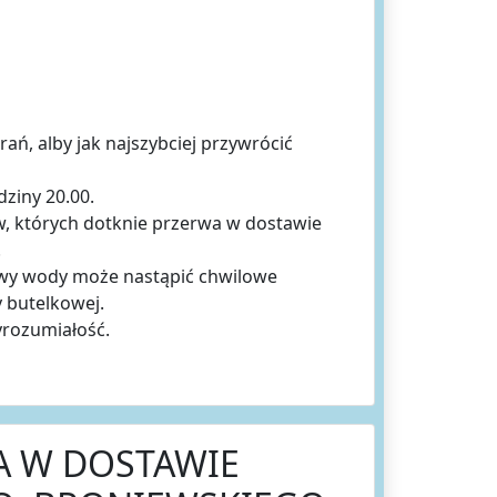
ń, alby jak najszybciej przywrócić
ziny 20.00.
, których dotknie przerwa w dostawie
.
awy wody może nastąpić chwilowe
y butelkowej.
yrozumiałość.
A W DOSTAWIE