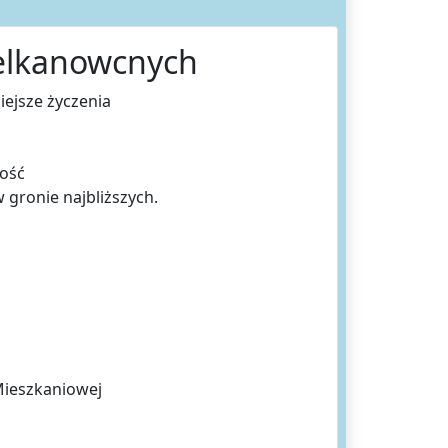
ielkanowcnych
iejsze życzenia
wość
 gronie najbliższych.
Mieszkaniowej