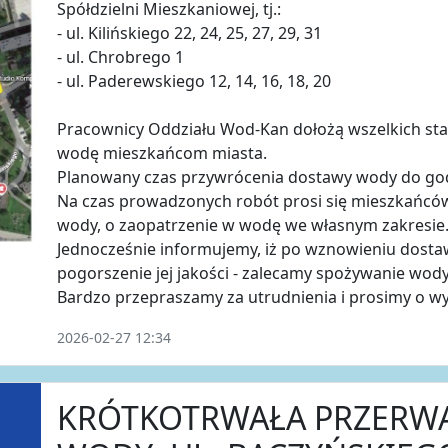
Spółdzielni Mieszkaniowej, tj.:
- ul. Kilińskiego 22, 24, 25, 27, 29, 31
- ul. Chrobrego 1
- ul. Paderewskiego 12, 14, 16, 18, 20
Pracownicy Oddziału Wod-Kan dołożą wszelkich stara
wodę mieszkańcom miasta.
Planowany czas przywrócenia dostawy wody do god
Na czas prowadzonych robót prosi się mieszkańców
wody, o zaopatrzenie w wodę we własnym zakresie
Jednocześnie informujemy, iż po wznowieniu dost
pogorszenie jej jakości - zalecamy spożywanie wod
Bardzo przepraszamy za utrudnienia i prosimy o w
2026-02-27 12:34
KRÓTKOTRWAŁA PRZERW