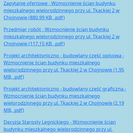
Zapytanie ofertowe - Wzmocnienie ścian budynku
mieszkalnego wielorodzinnego przy ul. Tkackiej 2 w
Chojnowie (880.99 KB, .pdf)
Przedmiar robót - Wzmocnienie ścian budynku
mieszkalnego wielorodzinnego przy ul. Tkackiej 2 w
Chojnowie (117.15 KB, .pdf)
Projekt architektoniczno - budowlany część opisowa -
Wzmocnienie ścian budynku mieszkalnego
wielorodzinnego przy ul. Tkackiej 2 w Chojnowie (1.95
MB, .pdf)
Projekt architektoniczno - budowlany część graficzna -
Wzmocnienie ścian budynku mieszkalnego
wielorodzinnego przy ul. Tkackiej 2 w Chojnowie (2.19
MB, .pdf)
Decyzja Starosty Legnickiego - Wzmocnienie ścian
budynku mieszkalnego wielorodzinnego przy ul.