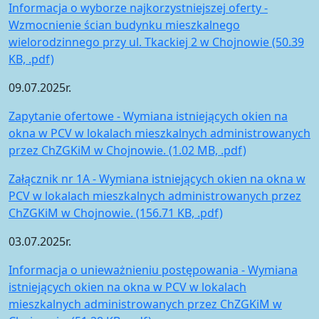
Informacja o wyborze najkorzystniejszej oferty -
Wzmocnienie ścian budynku mieszkalnego
wielorodzinnego przy ul. Tkackiej 2 w Chojnowie (50.39
KB, .pdf)
09.07.2025r.
Zapytanie ofertowe - Wymiana istniejących okien na
okna w PCV w lokalach mieszkalnych administrowanych
przez ChZGKiM w Chojnowie. (1.02 MB, .pdf)
Załącznik nr 1A - Wymiana istniejących okien na okna w
PCV w lokalach mieszkalnych administrowanych przez
ChZGKiM w Chojnowie. (156.71 KB, .pdf)
03.07.2025r.
Informacja o unieważnieniu postępowania - Wymiana
istniejących okien na okna w PCV w lokalach
mieszkalnych administrowanych przez ChZGKiM w