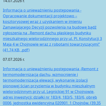
14.07.2026 r.
Informacja o unieważnieniu postępowania -
Opracowanie dokumentacji projektowo –
kosztorysowej wraz z uzyskaniem w imieniu
Zamawiającego Decyzji pozwolenia na budowę bądź
zgłoszenia na „Remont dachu płaskiego budynku
mieszkalnego wielorodzinnego przy ul. Pl. Konstytucji 3
Maja 4 w Chojnowie wraz z robotami towarzyszącymi”
(41.74 KB, .pdf)
07.07.2026 r.
Informacja o unieważnieniu postępowania -Remont z
termomodernizacją dachu, wzmocnienie i
termomodernizacja elewacji, wykonanie izolacji
pionowej ścian przyziemia w budynku mieszkalnym
wielorodzinnym przy ul. Legnickiej 91 w Chojnowie,
adres inwestycji: działki nr 183/4, 183/5, 183/6, obręb
0006, jednostka ewidencyjna 020901_1 Chojnów. (39.35