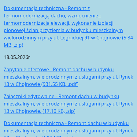
Dokumentacja techniczna - Remont z
termomodernizacją dachu, wzmocnienie i
termomodernizacja elewacji, wykonanie izolacji
pionowej ścian przyziemia w budynku mieszkalnym
wielorodzinnym przy ul. Legnickiej 91 w Chojnowie (5.34
MB, .zip)
18.05.2026r.
Zapytanie ofertowe - Remont dachu w budynku
mieszkalnym, wielorodzinnym z usługami przy ul. Rynek
13 w Chojnowie (931.55 KB, .pdf)
Załączniki edytowalne - Remont dachu w budynku
mieszkalnym, wielorodzinnym z usługami przy ul. Rynek
13 w Chojnowie. (17.10 KB, .zip)
Dokumentacja techniczna - Remont dachu w budynku
mieszkalnym, wielorodzinnym z usługami przy ul. Rynek