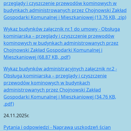
przeglądy i czyszczenie przewodów kominowych w
budynkach administrowanych przez Chojnowski Zakład
Gospodarki Komunalnej i Mieszkaniowej (13.76 KB, .zip)
Wykaz budynków załącznik nr.1 do umowy - Obsługa
kominiarska – przeglądy i czyszczenie przewodów
kominowych w budynkach administrowanych przez
Chojnowski Zakład Gospodarki Komunalnej i
Mieszkaniowej (68.87 KB, .pdf)
Wykaz budynków administracyjnych załącznik nr.2 -
Obsługa kominiarska – przeglądy i czyszczenie
przewodów kominowych w budynkach
administrowanych przez Chojnowski Zakład
Gospodarki Komunalnej i Mieszkaniowej (34.76 KB,
.pdf)
24.11.2025r.
Pytania i odpowiedzi - Naprawa uszkodzeń ścian