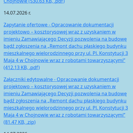
Chojnowie (530.63 KB, .pdf)
14.07.2026 r.
Zapytanie ofertowe - Opracowanie dokumentacji
projektowo – kosztorysowej wraz z uzyskaniem w
imieniu Zamawiającego Decyzji pozwolenia na budowę
bądź zgłoszenia na „Remont dachu płaskiego budynku
mieszkalnego wielorodzinnego przy ul. Pl. Konstytucji 3
Maja 4 w Chojnowie wraz z robotami towarzyszącymi”
(412.13 KB, .pdf)
Załączniki edytowalne - Opracowanie dokumentacji
projektowo – kosztorysowej wraz z uzyskaniem w
imieniu Zamawiającego Decyzji pozwolenia na budowę
bądź zgłoszenia na „Remont dachu płaskiego budynku
mieszkalnego wielorodzinnego przy ul. Pl. Konstytucji 3
Maja 4 w Chojnowie wraz z robotami towarzyszącymi”
(81.47 KB, .zip)