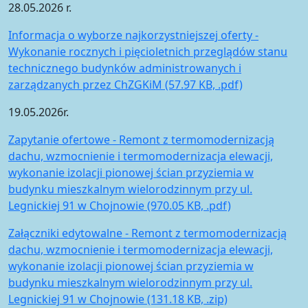
28.05.2026 r.
Informacja o wyborze najkorzystniejszej oferty -
Wykonanie rocznych i pięcioletnich przeglądów stanu
technicznego budynków administrowanych i
zarządzanych przez ChZGKiM (57.97 KB, .pdf)
19.05.2026r.
Zapytanie ofertowe - Remont z termomodernizacją
dachu, wzmocnienie i termomodernizacja elewacji,
wykonanie izolacji pionowej ścian przyziemia w
budynku mieszkalnym wielorodzinnym przy ul.
Legnickiej 91 w Chojnowie (970.05 KB, .pdf)
Załączniki edytowalne - Remont z termomodernizacją
dachu, wzmocnienie i termomodernizacja elewacji,
wykonanie izolacji pionowej ścian przyziemia w
budynku mieszkalnym wielorodzinnym przy ul.
Legnickiej 91 w Chojnowie (131.18 KB, .zip)