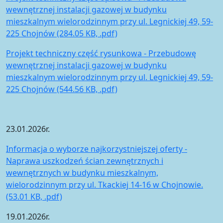
wewnętrznej instalacji gazowej w budynku
mieszkalnym wielorodzinnym przy ul. Legnickiej 49, 59-
225 Chojnów (284.05 KB, .pdf)
Projekt techniczny część rysunkowa - Przebudowę
wewnętrznej instalacji gazowej w budynku
mieszkalnym wielorodzinnym przy ul. Legnickiej 49, 59-
225 Chojnów (544.56 KB, .pdf)
23.01.2026r.
Informacja o wyborze najkorzystniejszej oferty -
Naprawa uszkodzeń ścian zewnętrznych i
wewnętrznych w budynku mieszkalnym,
wielorodzinnym przy ul. Tkackiej 14-16 w Chojnowie.
(53.01 KB, .pdf)
19.01.2026r.