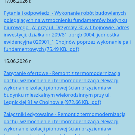
17.06.2026 r.
Pytania i odpowiedzi - Wykonanie robót budowlanych
polegających na wzmocnieniu fundamentów budynku
biurowego „A” przy ul. Drzymały 30 w Chojnowie, adres
inwestycji: działka nr 209/81 obręb 0004, jednostka
ewidencyjna 020901_1 Chojnów poprzez wykonanie pali
fundamentowych (75.49 KB, .pdf)
15.06.2026 r
Zapytanie ofertowe - Remont z termomodernizacją
dachu, wzmocnienie i termomodernizacja elewacji,
wykonanie izolacji pionowej ścian przyziemia w
budynku mieszkalnym wielorodzinnym przy ul.
Legnickiej 91 w Chojnowie (972.66 KB, .pdf)
Załączniki edytowalne - Remont z termomodernizacją
dachu, wzmocnienie i termomodernizacja elewacji,
wykonanie izolacji pionowej ścian przyziemia w