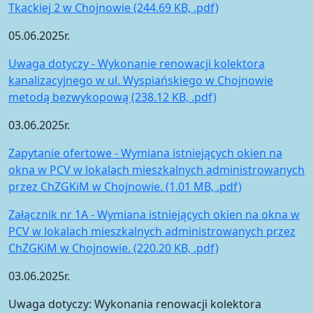
Tkackiej 2 w Chojnowie (244.69 KB, .pdf)
05.06.2025r.
Uwaga dotyczy - Wykonanie renowacji kolektora
kanalizacyjnego w ul. Wyspiańskiego w Chojnowie
metodą bezwykopową (238.12 KB, .pdf)
03.06.2025r.
Zapytanie ofertowe - Wymiana istniejących okien na
okna w PCV w lokalach mieszkalnych administrowanych
przez ChZGKiM w Chojnowie. (1.01 MB, .pdf)
Załącznik nr 1A - Wymiana istniejących okien na okna w
PCV w lokalach mieszkalnych administrowanych przez
ChZGKiM w Chojnowie. (220.20 KB, .pdf)
03.06.2025r.
Uwaga dotyczy: Wykonania renowacji kolektora