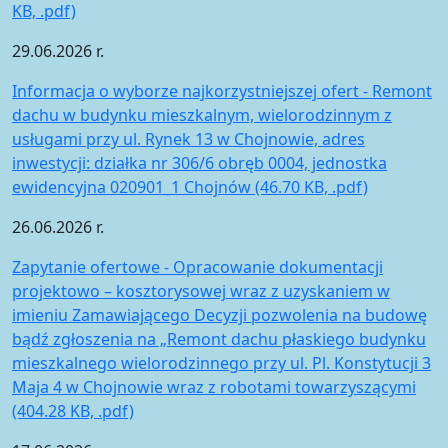
KB, .pdf)
29.06.2026 r.
Informacja o wyborze najkorzystniejszej ofert - Remont
dachu w budynku mieszkalnym, wielorodzinnym z
usługami przy ul. Rynek 13 w Chojnowie, adres
inwestycji: działka nr 306/6 obręb 0004, jednostka
ewidencyjna 020901_1 Chojnów (46.70 KB, .pdf)
26.06.2026 r.
Zapytanie ofertowe - Opracowanie dokumentacji
projektowo – kosztorysowej wraz z uzyskaniem w
imieniu Zamawiającego Decyzji pozwolenia na budowę
bądź zgłoszenia na „Remont dachu płaskiego budynku
mieszkalnego wielorodzinnego przy ul. Pl. Konstytucji 3
Maja 4 w Chojnowie wraz z robotami towarzyszącymi
(404.28 KB, .pdf)