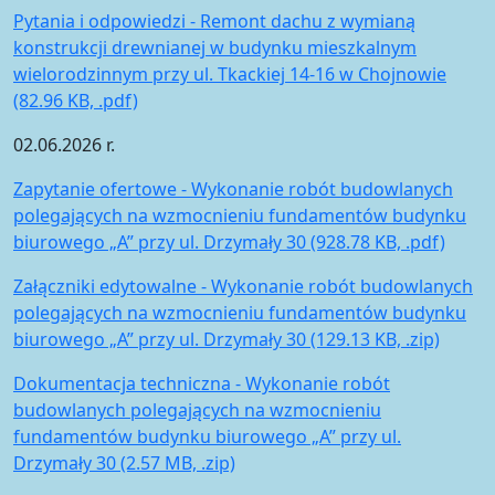
Pytania i odpowiedzi - Remont dachu z wymianą
konstrukcji drewnianej w budynku mieszkalnym
wielorodzinnym przy ul. Tkackiej 14-16 w Chojnowie
(82.96 KB, .pdf)
02.06.2026 r.
Zapytanie ofertowe - Wykonanie robót budowlanych
polegających na wzmocnieniu fundamentów budynku
biurowego „A” przy ul. Drzymały 30 (928.78 KB, .pdf)
Załączniki edytowalne - Wykonanie robót budowlanych
polegających na wzmocnieniu fundamentów budynku
biurowego „A” przy ul. Drzymały 30 (129.13 KB, .zip)
Dokumentacja techniczna - Wykonanie robót
budowlanych polegających na wzmocnieniu
fundamentów budynku biurowego „A” przy ul.
Drzymały 30 (2.57 MB, .zip)