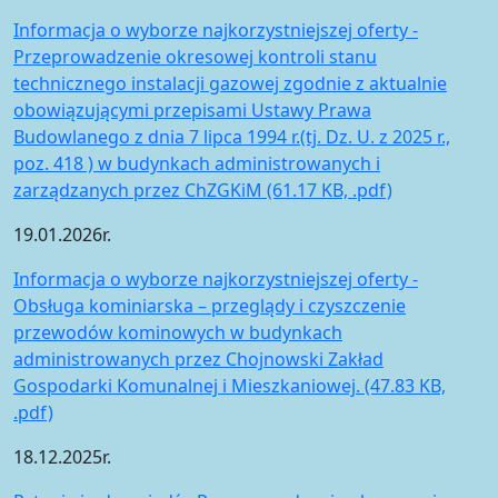
Informacja o wyborze najkorzystniejszej oferty -
Przeprowadzenie okresowej kontroli stanu
technicznego instalacji gazowej zgodnie z aktualnie
obowiązującymi przepisami Ustawy Prawa
Budowlanego z dnia 7 lipca 1994 r.(tj. Dz. U. z 2025 r.,
poz. 418 ) w budynkach administrowanych i
zarządzanych przez ChZGKiM (61.17 KB, .pdf)
19.01.2026r.
Informacja o wyborze najkorzystniejszej oferty -
Obsługa kominiarska – przeglądy i czyszczenie
przewodów kominowych w budynkach
administrowanych przez Chojnowski Zakład
Gospodarki Komunalnej i Mieszkaniowej. (47.83 KB,
.pdf)
18.12.2025r.