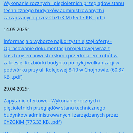
Wykonanie rocznych i pięcioletnich przeglądów stanu
technicznego budynków administrowanych i
zarządzanych przez ChZGKiM (65.17 KB, .pdf)
14.05.2025r.
Informacja o wyborze najkorzystniejszej oferty -
Opracowanie dokumentacji projektowej wraz z
kosztorysem inwestorskim i przedmiarem robót w
zakresie: Rozbiórki budynku po byłej wulkanizacji w
podwórku przy ul. Kolejowej 8-10 w Chojnowie. (60.37
KB, .pdf)
29.04.2025r.
Zapytanie ofertowe - Wykonanie rocznych i
pięcioletnich przeglądów stanu technicznego
budynków administrowanych i zarządzanych przez
ChZGKiM (775.33 KB, .pdf)