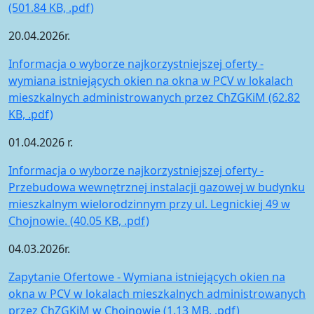
(501.84 KB, .pdf)
20.04.2026r.
Informacja o wyborze najkorzystniejszej oferty -
wymiana istniejących okien na okna w PCV w lokalach
mieszkalnych administrowanych przez ChZGKiM (62.82
KB, .pdf)
01.04.2026 r.
Informacja o wyborze najkorzystniejszej oferty -
Przebudowa wewnętrznej instalacji gazowej w budynku
mieszkalnym wielorodzinnym przy ul. Legnickiej 49 w
Chojnowie. (40.05 KB, .pdf)
04.03.2026r.
Zapytanie Ofertowe - Wymiana istniejących okien na
okna w PCV w lokalach mieszkalnych administrowanych
przez ChZGKiM w Chojnowie (1.13 MB, .pdf)