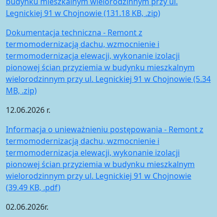
budynku mieszkalnym wielorodzinnym przy ul.
Legnickiej 91 w Chojnowie (131.18 KB, .zip)
Dokumentacja techniczna - Remont z
termomodernizacją dachu, wzmocnienie i
termomodernizacja elewacji, wykonanie izolacji
pionowej ścian przyziemia w budynku mieszkalnym
wielorodzinnym przy ul. Legnickiej 91 w Chojnowie (5.34
MB, .zip)
12.06.2026 r.
Informacja o unieważnieniu postępowania - Remont z
termomodernizacją dachu, wzmocnienie i
termomodernizacja elewacji, wykonanie izolacji
pionowej ścian przyziemia w budynku mieszkalnym
wielorodzinnym przy ul. Legnickiej 91 w Chojnowie
(39.49 KB, .pdf)
02.06.2026r.