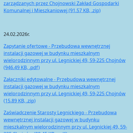
zarządzanych przez Chojnowski Zakład Gospodarki
Komunalnej i Mieszkaniowej (91.57 KB, .zip)
24.02.2026r.
Zapytanie ofertowe - Przebudowa wewnętrznej
instalacji gazowej w budynku mieszkalnym
wielorodzinnym przy ul. Legnickiej 49, 59-225 Chojnów
(946.49 KB, .pdf)
Załączniki edytowalne - Przebudowa wewnętrznej
instalacji gazowej w budynku mieszkalnym
wielorodzinnym przy ul. Legnickiej 49, 59-225 Chojnów
(15.89 KB, .zip)
Zaświadczenie Starosty Legnickiego - Przebudowa
wewnętrznej instalacji gazowej w budynku
mieszkalnym wielorodzinnym przy ul. Legnickiej 49, 59-