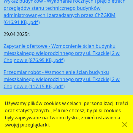
Wykaz budynków - Wykonanie rocznych i pięcioletnich
przeglądów stanu technicznego budynków
administrowanych i zarządzanych przez ChZGKiM
(616.91 KB, .pdf)
29.04.2025r.
Zapytanie ofertowe - Wzmocnienie ścian budynku
mieszkalnego wielorodzinnego przy ul. Tkackiej 2 w
Chojnowie (876.95 KB, .pdf)
Przedmiar robót - Wzmocnienie ścian budynku
mieszkalnego wielorodzinnego przy ul. Tkackiej 2 w
Chojnowie (117.15 KB, .pdf)
Projekt architektoniczno - budowlany część opisowa -
Używamy plików cookies w celach: personalizacji treści
Wzmocnienie ścian budynku mieszkalnego
oraz statystycznych. Jeśli nie chcesz, by pliki cookies
wielorodzinnego przy ul. Tkackiej 2 w Chojnowie (1.95
były zapisywane na Twoim dysku, zmień ustawienia
MB, .pdf)
swojej przeglądarki.
Projekt architektoniczno - budowlany część graficzna -