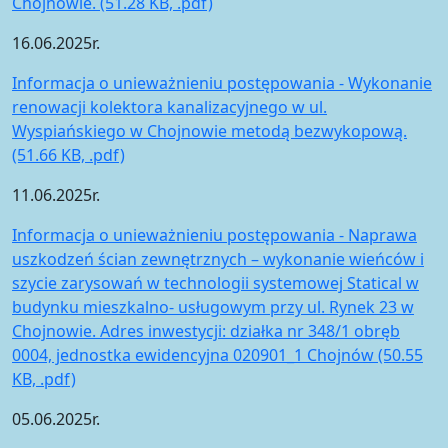
Chojnowie. (51.28 KB, .pdf)
16.06.2025r.
Informacja o unieważnieniu postępowania - Wykonanie
renowacji kolektora kanalizacyjnego w ul.
Wyspiańskiego w Chojnowie metodą bezwykopową.
(51.66 KB, .pdf)
11.06.2025r.
Informacja o unieważnieniu postępowania - Naprawa
uszkodzeń ścian zewnętrznych – wykonanie wieńców i
szycie zarysowań w technologii systemowej Statical w
budynku mieszkalno- usługowym przy ul. Rynek 23 w
Chojnowie. Adres inwestycji: działka nr 348/1 obręb
0004, jednostka ewidencyjna 020901_1 Chojnów (50.55
KB, .pdf)
05.06.2025r.