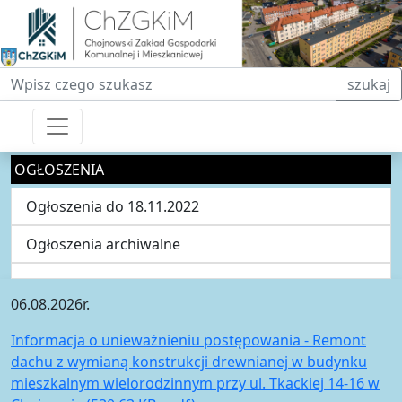
Fraza do wyszukiwania
szukaj
OGŁOSZENIA
Ogłoszenia do 18.11.2022
Ogłoszenia archiwalne
06.08.2026r.
Informacja o unieważnieniu postępowania - Remont
dachu z wymianą konstrukcji drewnianej w budynku
mieszkalnym wielorodzinnym przy ul. Tkackiej 14-16 w