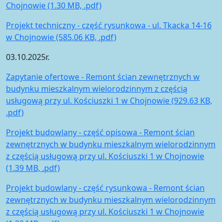
Chojnowie (1.30 MB, .pdf)
Projekt techniczny - część rysunkowa - ul. Tkacka 14-16
w Chojnowie (585.06 KB, .pdf)
03.10.2025r.
Zapytanie ofertowe - Remont ścian zewnętrznych w
budynku mieszkalnym wielorodzinnym z częścią
usługową przy ul. Kościuszki 1 w Chojnowie (929.63 KB,
.pdf)
Projekt budowlany - część opisowa - Remont ścian
zewnętrznych w budynku mieszkalnym wielorodzinnym
z częścią usługową przy ul. Kościuszki 1 w Chojnowie
(1.39 MB, .pdf)
Projekt budowlany - część rysunkowa - Remont ścian
zewnętrznych w budynku mieszkalnym wielorodzinnym
z częścią usługową przy ul. Kościuszki 1 w Chojnowie