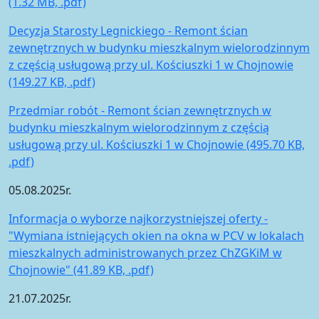
(1.32 MB, .pdf)
Decyzja Starosty Legnickiego - Remont ścian
zewnętrznych w budynku mieszkalnym wielorodzinnym
z częścią usługową przy ul. Kościuszki 1 w Chojnowie
(149.27 KB, .pdf)
Przedmiar robót - Remont ścian zewnętrznych w
budynku mieszkalnym wielorodzinnym z częścią
usługową przy ul. Kościuszki 1 w Chojnowie (495.70 KB,
.pdf)
05.08.2025r.
Informacja o wyborze najkorzystniejszej oferty -
"Wymiana istniejących okien na okna w PCV w lokalach
mieszkalnych administrowanych przez ChZGKiM w
Chojnowie" (41.89 KB, .pdf)
21.07.2025r.