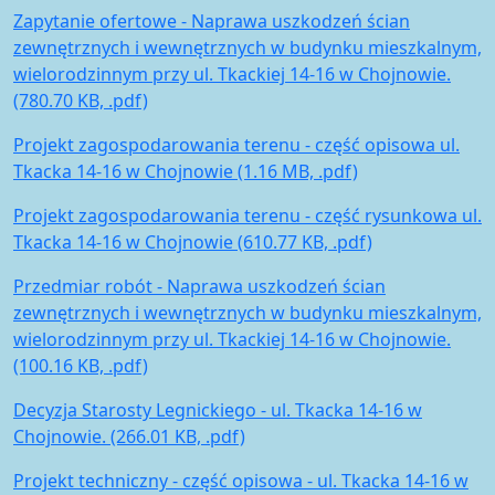
Zapytanie ofertowe - Naprawa uszkodzeń ścian
zewnętrznych i wewnętrznych w budynku mieszkalnym,
wielorodzinnym przy ul. Tkackiej 14-16 w Chojnowie.
(780.70 KB, .pdf)
Projekt zagospodarowania terenu - część opisowa ul.
Tkacka 14-16 w Chojnowie (1.16 MB, .pdf)
Projekt zagospodarowania terenu - część rysunkowa ul.
Tkacka 14-16 w Chojnowie (610.77 KB, .pdf)
Przedmiar robót - Naprawa uszkodzeń ścian
zewnętrznych i wewnętrznych w budynku mieszkalnym,
wielorodzinnym przy ul. Tkackiej 14-16 w Chojnowie.
(100.16 KB, .pdf)
Decyzja Starosty Legnickiego - ul. Tkacka 14-16 w
Chojnowie. (266.01 KB, .pdf)
Projekt techniczny - część opisowa - ul. Tkacka 14-16 w