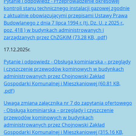
Pytanie i odpowiedź - Przeprowadzenie okresowej
kontroli stanu technicznego instalacji gazowej zgodnie
z aktualnie obowiązującymi przepisami Ustawy Prawa
Budowlanego z dnia 7 lipca 1994 r. (tj. Dz. U. z 2025 r.,
poz. 418 ) w budynkach administrowanych i
zarządzanych przez ChZGKiM (73.28 KB, .pdf)
17.12.2025r.
Pytanie i odpowiedz - Obsługa kominiarska – przeglądy
i czyszczenie przewodów kominowych w budynkach
administrowanych przez Chojnowski Zakład
Gospodarki Komunalnej i Mieszkaniowej (60.81 KB,
.pdf)
Uwaga zmiana załącznika nr 7 do zapytania ofertowego
- Obsługa kominiarska – przeglądy i czyszczenie
przewodów kominowych w budynkach
administrowanych przez Chojnowski Zakład
Gospodarki Komunalnej i Mieszkaniowej (315.16 KB,