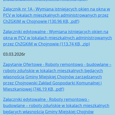
Załącznik nr 1A - Wymiana istniejących okien na okna w
PCV w lokalach mieszkalnych administrowanych przez
ChZGKiM w Chojnowie (130.96 KB, .pdf)
Załączniki edytowalne - Wymiana istniejących okien na
okna w PCV w lokalach mieszkalnych administrowanych
przez ChZGKiM w Chojnowie (113.74 KB, .zip)
03.03.2026r
Zapytanie Ofertowe - Roboty remontowo - budowlane –
roboty zduńskie w lokalach mieszkalnych będących
własnością Gminy Miejskiej Chojnów zarządzanych
przez Chojnowski Zakład Gospodarki Komunalnej i
Mieszkaniowej (746.19 KB, .pdf)
Załączniki edytowalne - Roboty remontowo -
budowlane – roboty zduńskie w lokalach mieszkalnych
będących własnością Gminy Miejskiej Chojnów