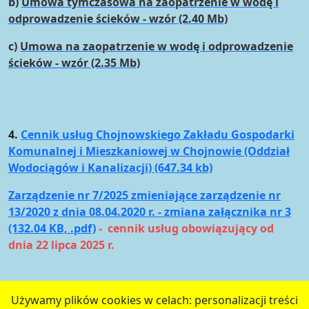
b)
Umowa tymczasowa na zaopatrzenie w wodę i
odprowadzenie ścieków - wzór (2.40 Mb)
c)
Umowa na zaopatrzenie w wodę i odprowadzenie
ścieków - wzór (2.35 Mb)
4.
Cennik usług Chojnowskiego Zakładu Gospodarki
Komunalnej i Mieszkaniowej w Chojnowie (Oddział
Wodociągów i Kanalizacji) (647.34 kb)
Zarządzenie nr 7/2025 zmieniające zarządzenie nr
13/2020 z dnia 08.04.2020 r. - zmiana załącznika nr 3
(132.04 KB, .pdf)
- cennik usług obowiązujący od
dnia 22 lipca 2025 r.
Używamy plików cookies w celach: personalizacji treści