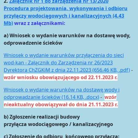
2.
Załącznik nr 1 do zarządzenia nr 13/2020
Procedura projektowania, wykonywania i odbioru
przyłączy wodociągowych i kanalizacyjnych (4.43
Mb)
wraz z załącznikami:
a) Wniosek o wydanie warunków na dostawę wody,
odprowadzenie ścieków
Wniosek o wydanie warunków przyłączenia do sieci
wod-kan - Załącznik do Zarządzenia nr 26/2023
Dyrektora ChZGKiM z dnia 22.11.2023 (656.46 KB, .pdf)
-
wzór wniosku obowiązującego od 22.11.2023 r.
Wniosek o wydanie warunków na dostawę wody i
odprowadzanie ścieków (16.14 KB, .docx)
-
wzór
nieaktualny obowiązywał do dnia 21.11.2023 r.
b) Zgłoszenie realizacji budowy
przyłącza wodociągowego / kanalizacyjnego
c) Zgłoszenie do odbioru końcowego przyłącza: